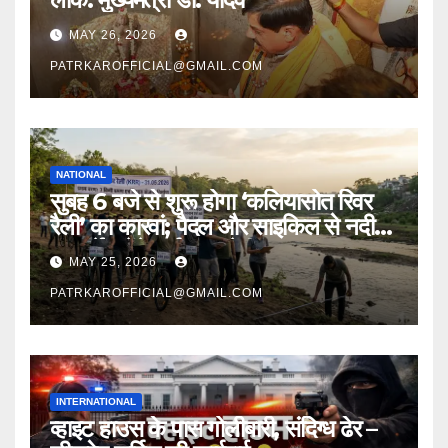
MAY 26, 2026
PATRKAROFFICIAL@GMAIL.COM
NATIONAL
सुबह 6 बजे से शुरू होगा ‘कलियासोत रिवर
रैली’ का कारवां; पैदल और साइकिल से नदी
का सर्वे करेंगे पर्यावरण प्रेमी
MAY 25, 2026
PATRKAROFFICIAL@GMAIL.COM
INTERNATIONAL
व्हाइट हाउस के पास गोलीबारी, संदिग्ध ढेर –