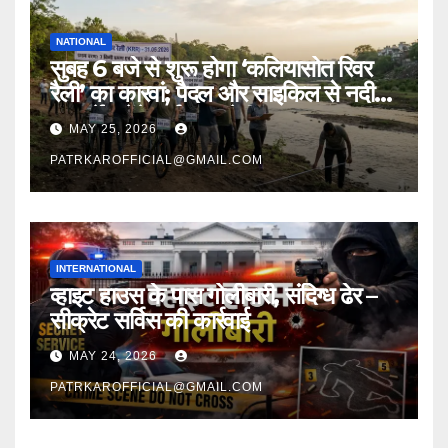
NATIONAL
सुबह 6 बजे से शुरू होगा ‘कलियासोत रिवर
रैली’ का कारवां; पैदल और साइकिल से नदी
का सर्वे करेंगे पर्यावरण प्रेमी
MAY 25, 2026
PATRKAROFFICIAL@GMAIL.COM
INTERNATIONAL
व्हाइट हाउस के पास गोलीबारी, संदिग्ध ढेर –
सीक्रेट सर्विस की कार्रवाई
MAY 24, 2026
PATRKAROFFICIAL@GMAIL.COM