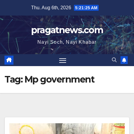
Skip
Thu. Aug 6th, 2026
5:21:27 AM
to
content
pragatnews.com
Nayi Soch, Nayi Khabar
Tag:
Mp government