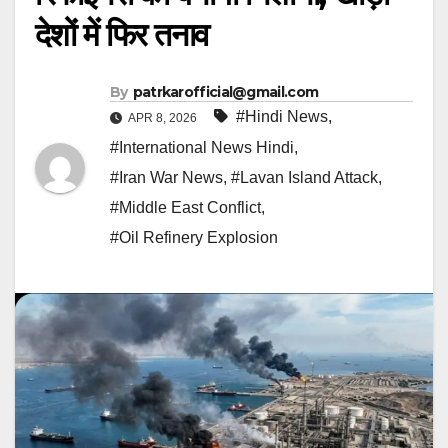
देशों में फिर तनाव
By
patrkarofficial@gmail.com
#Hindi News
,
APR 8, 2026
#International News Hindi
,
#Iran War News
,
#Lavan Island Attack
,
#Middle East Conflict
,
#Oil Refinery Explosion