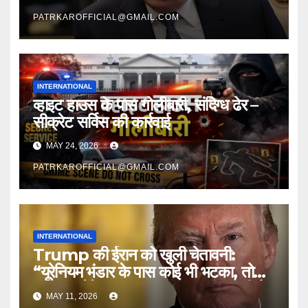
PATRKAROFFICIAL@GMAIL.COM
INTERNATIONAL
व्हाइट हाउस के पास गोलीबारी, संदिग्ध ढेर –
सीक्रेट सर्विस की कार्रवाई
MAY 24, 2026
PATRKAROFFICIAL@GMAIL.COM
INTERNATIONAL
Trump की ईरान को खुली चेतावनी:
“यूरेनियम भंडार के पास कोई भी भटका, तो
उसे उड़ा देंगे”, Space Force रख रही है
MAY 11, 2026
पल-पल की नजर!