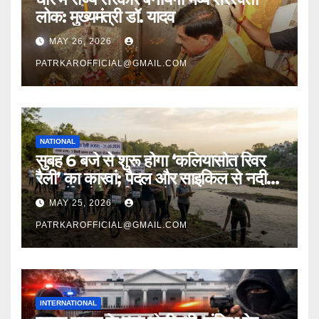
लोक: मुख्यमंत्री डॉ. यादव
MAY 26, 2026
PATRKAROFFICIAL@GMAIL.COM
NATIONAL
सुबह 6 बजे से शुरू होगा ‘कलियासोत रिवर
रैली’ का कारवां; पैदल और साइकिल से नदी
का सर्वे करेंगे पर्यावरण प्रेमी
MAY 25, 2026
PATRKAROFFICIAL@GMAIL.COM
INTERNATIONAL