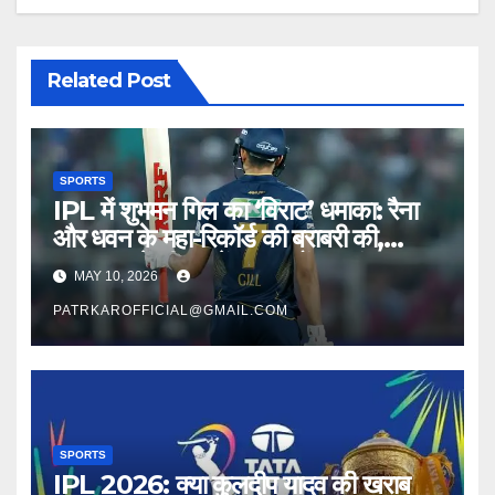
Related Post
SPORTS
IPL में शुभमन गिल का ‘विराट’ धमाका: रैना
और धवन के महा-रिकॉर्ड की बराबरी की,
लगातार 7वें सीजन में जड़ा रनों का अंबार
MAY 10, 2026
PATRKAROFFICIAL@GMAIL.COM
SPORTS
IPL 2026: क्या कुलदीप यादव की खराब