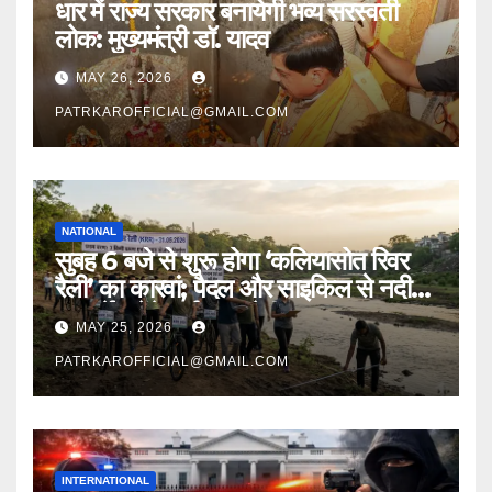
धार में राज्य सरकार बनायेगी भव्य सरस्वती
लोक: मुख्यमंत्री डॉ. यादव
MAY 26, 2026
PATRKAROFFICIAL@GMAIL.COM
NATIONAL
सुबह 6 बजे से शुरू होगा ‘कलियासोत रिवर
रैली’ का कारवां; पैदल और साइकिल से नदी
का सर्वे करेंगे पर्यावरण प्रेमी
MAY 25, 2026
PATRKAROFFICIAL@GMAIL.COM
INTERNATIONAL