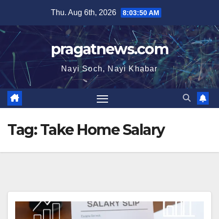
Skip
Thu. Aug 6th, 2026
8:03:50 AM
to
content
pragatnews.com
Nayi Soch, Nayi Khabar
Tag:
Take Home Salary