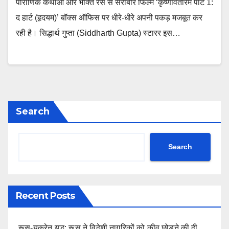
पौराणिक कथाओं और भक्ति रस से सराबोर फिल्म ‘कृष्णावतारम पार्ट 1:
द हार्ट (हृदयम)’ बॉक्स ऑफिस पर धीरे-धीरे अपनी पकड़ मजबूत कर
रही है। सिद्धार्थ गुप्ता (Siddharth Gupta) स्टारर इस…
Search
Search
Recent Posts
रूस-यूक्रेन युद्ध: रूस ने विदेशी नागरिकों को कीव छोड़ने की दी