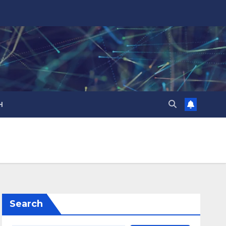
H
Search