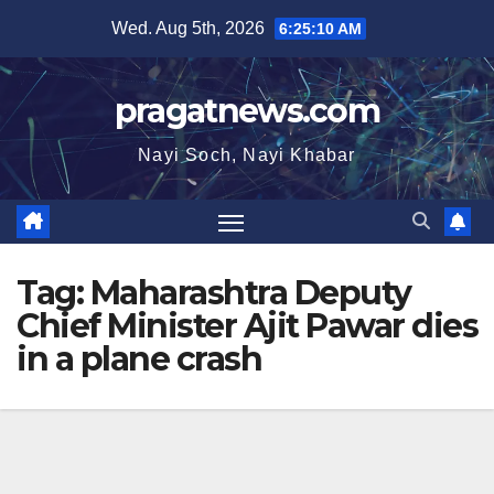
Skip
Wed. Aug 5th, 2026
6:25:11 AM
to
content
pragatnews.com
Nayi Soch, Nayi Khabar
Tag:
Maharashtra Deputy
Chief Minister Ajit Pawar dies
in a plane crash