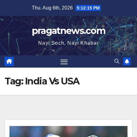
Skip
Thu. Aug 6th, 2026
5:12:16 PM
to
content
pragatnews.com
Nayi Soch, Nayi Khabar
Tag:
India Vs USA