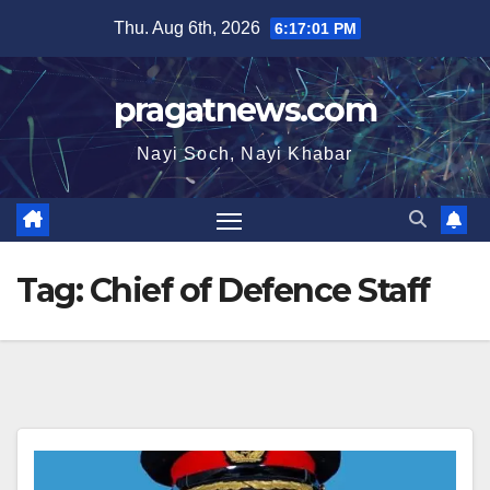
Skip
Thu. Aug 6th, 2026
6:17:02 PM
to
content
pragatnews.com
Nayi Soch, Nayi Khabar
Tag:
Chief of Defence Staff