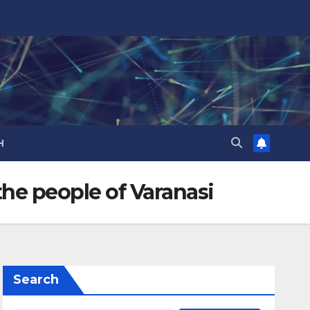
H
 the people of Varanasi
Search