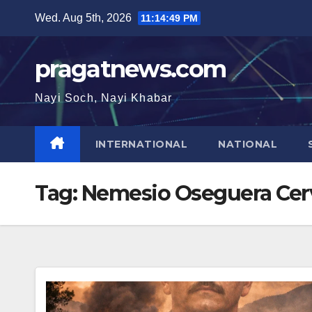
Skip
Wed. Aug 5th, 2026
11:14:50 PM
to
content
pragatnews.com
Nayi Soch, Nayi Khabar
INTERNATIONAL
NATIONAL
Tag:
Nemesio Oseguera Cer