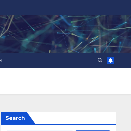
H
Search