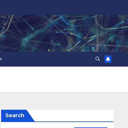
H
Search