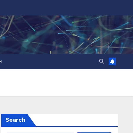
H
Search